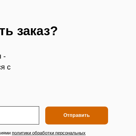
ть заказ?
 -
я с
Отправить
виями
политики обработки персональных