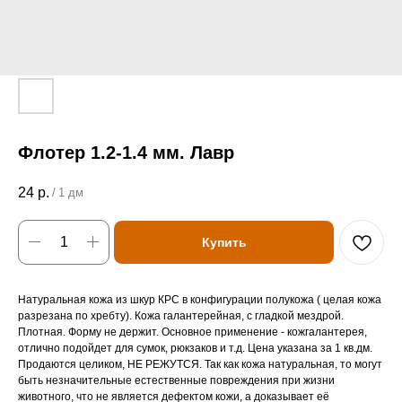
Флотер 1.2-1.4 мм. Лавр
24
р.
/
1 дм
Купить
Натуральная кожа из шкур КРС в конфигурации полукожа ( целая кожа
разрезана по хребту). Кожа галантерейная, с гладкой мездрой.
Плотная. Форму не держит. Основное применение - кожгалантерея,
отлично подойдет для сумок, рюкзаков и т.д. Цена указана за 1 кв.дм.
Продаются целиком, НЕ РЕЖУТСЯ. Так как кожа натуральная, то могут
быть незначительные естественные повреждения при жизни
животного, что не является дефектом кожи, а доказывает её