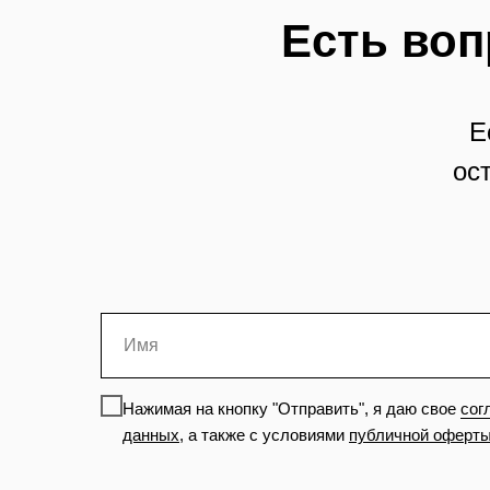
Есть воп
Е
ос
Нажимая на кнопку "Отправить", я даю свое
сог
данных
,
а также с условиями
публичной оферт