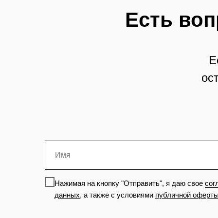
Есть воп
Е
ос
Нажимая на кнопку "Отправить", я даю свое
сог
данных
,
а также с условиями
публичной оферт