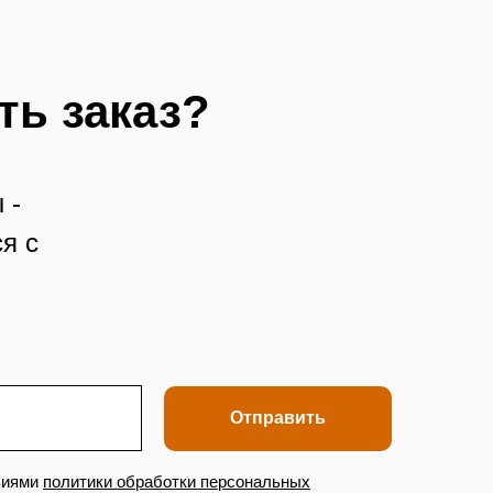
ть заказ?
 -
я с
Отправить
виями
политики обработки персональных