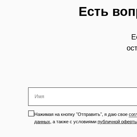
Есть воп
Е
ос
Нажимая на кнопку "Отправить", я даю свое
сог
данных
,
а также с условиями
публичной оферт