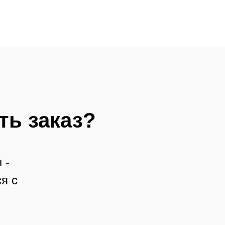
ть заказ?
 -
я с