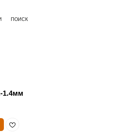
И
ПОИСК
2-1.4мм