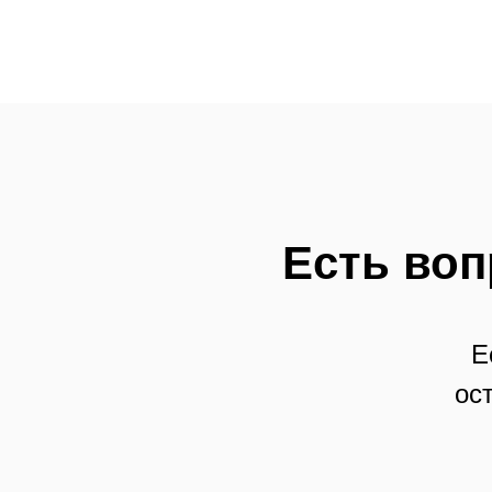
Есть воп
Е
ос