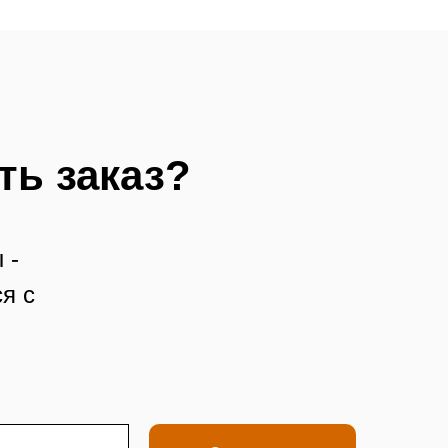
ть заказ?
 -
я с