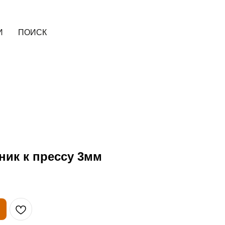
И
ПОИСК
ик к прессу 3мм