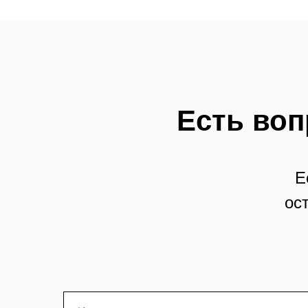
Есть воп
Е
ос