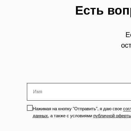
Есть воп
Е
ос
Нажимая на кнопку "Отправить", я даю свое
сог
данных
,
а также с условиями
публичной оферт