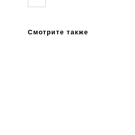
Смотрите также
Ручка-роллер для окраса уреза
Ролле