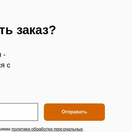
ть заказ?
 -
я с
Отправить
виями
политики обработки персональных