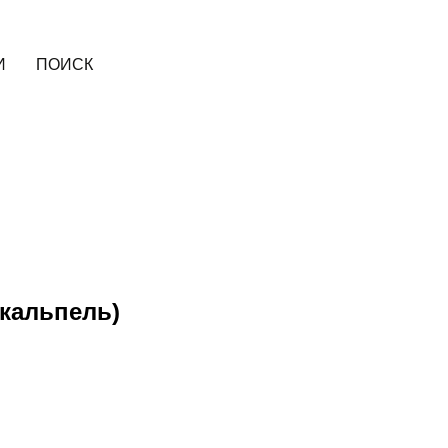
И
ПОИСК
кальпель)