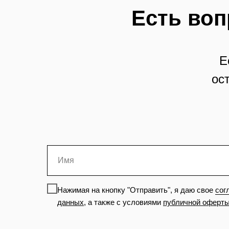
Есть воп
Е
ос
Нажимая на кнопку "Отправить", я даю свое
сог
данных
,
а также с условиями
публичной оферт