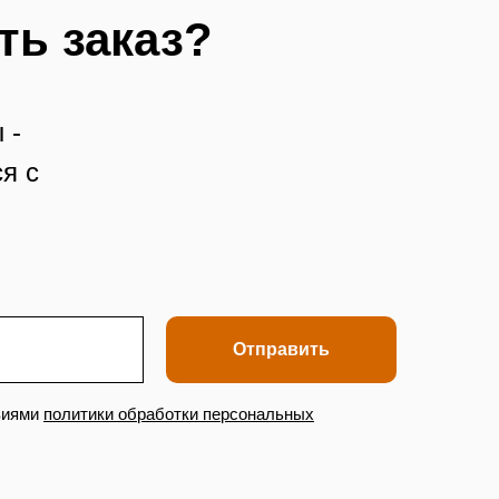
ть заказ?
 -
я с
Отправить
виями
политики обработки персональных